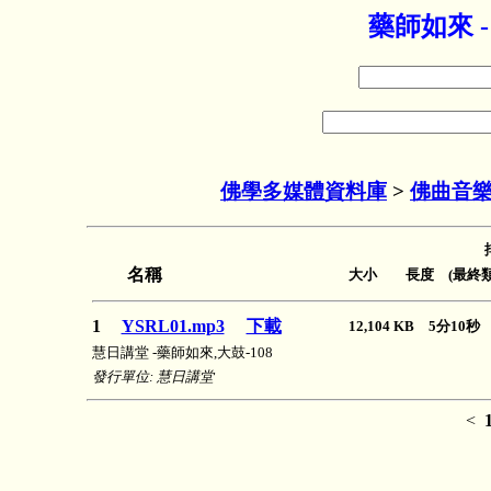
藥師如來 
佛學多媒體資料庫
>
佛曲音
名稱
大小 長度 (最終類
1
YSRL01.mp3
下載
12,104 KB 5分10
慧日講堂 -藥師如來,大鼓-108
發行單位: 慧日講堂
<