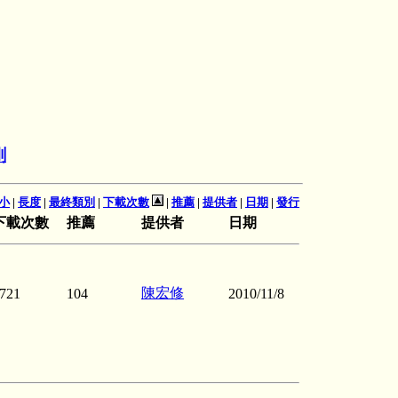
剛
小
|
長度
|
最終類別
|
下載次數
|
推薦
|
提供者
|
日期
|
發行
下載次數
推薦
提供者
日期
陳宏修
721
104
2010/11/8