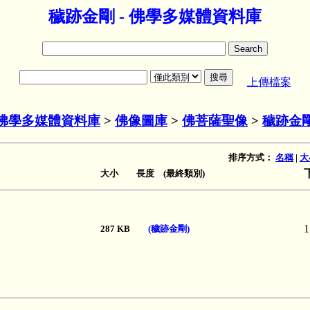
穢跡金剛 - 佛學多媒體資料庫
上傳檔案
佛學多媒體資料庫
>
佛像圖庫
>
佛菩薩聖像
>
穢跡金
排序方式：
名稱
|
大
大小 長度 (最終類別)
1
287 KB
(穢跡金剛)