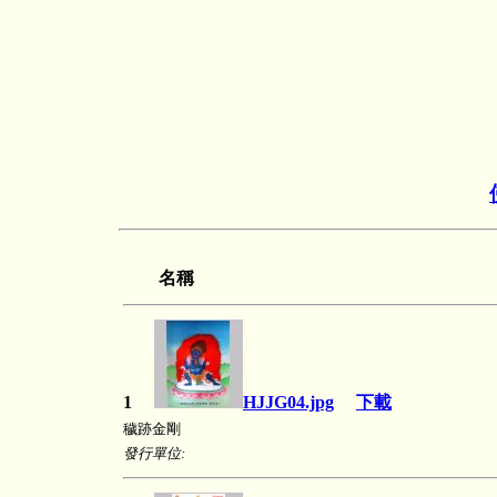
名稱
1
HJJG04.jpg
下載
穢跡金剛
發行單位: