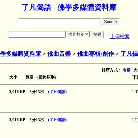
了凡偈語 - 佛學多媒體資料庫
上傳檔案
學多媒體資料庫
>
佛曲音樂
>
佛曲專輯/創作
>
了凡偈
排序方式：
名稱
|
大
下
大小 長度 (最終類別)
29
3,016 KB 3分13秒
(了凡偈語)
21
3,016 KB 3分13秒
(了凡偈語)