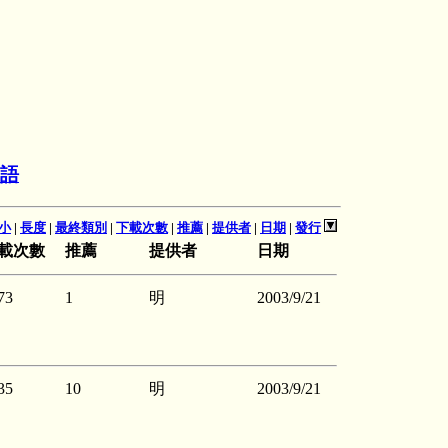
語
小
|
長度
|
最終類別
|
下載次數
|
推薦
|
提供者
|
日期
|
發行
載次數
推薦
提供者
日期
73
1
明
2003/9/21
35
10
明
2003/9/21