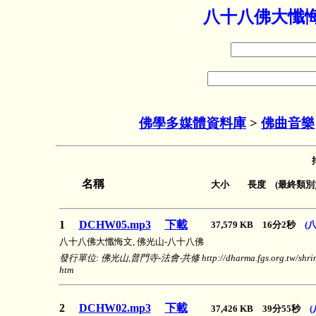
八十八佛大懺悔
佛學多媒體資料庫
>
佛曲音樂
名稱
大小 長度 (最終類別
1
DCHW05.mp3
下載
37,579 KB 16分2秒
(
八十八佛大懺悔文, 佛光山-八十八佛
發行單位: 佛光山,普門寺-法會‧共修 http://dharma.fgs.org.tw/shrine/
htm
2
DCHW02.mp3
下載
37,426 KB 39分55秒