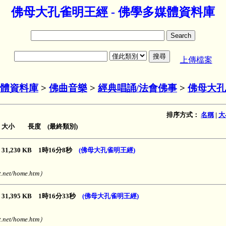
佛母大孔雀明王經 - 佛學多媒體資料庫
上傳檔案
體資料庫
>
佛曲音樂
>
經典唱誦/法會佛事
>
佛母大孔
排序方式：
名稱
|
大
大小 長度 (最終類別)
31,230 KB 1時16分8秒
(佛母大孔雀明王經)
net/home.htm）
31,395 KB 1時16分33秒
(佛母大孔雀明王經)
net/home.htm）