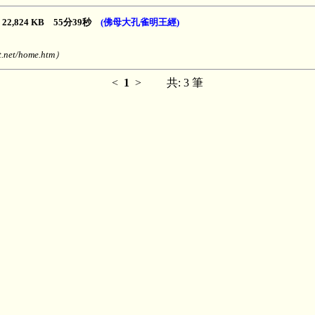
22,824 KB 55分39秒
(佛母大孔雀明王經)
net/home.htm）
<
1
>
共: 3 筆