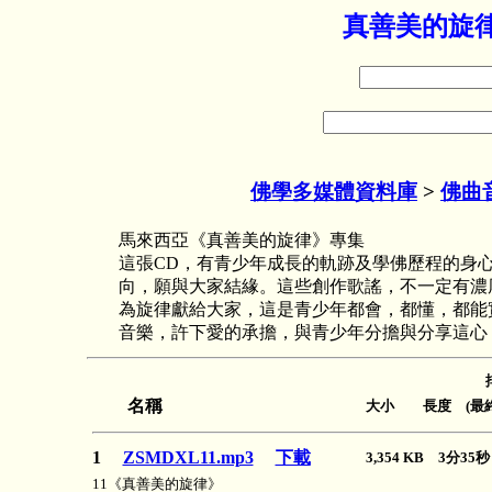
真善美的旋律
佛學多媒體資料庫
>
佛曲
馬來西亞《真善美的旋律》專集
這張CD，有青少年成長的軌跡及學佛歷程的身
向，願與大家結緣。這些創作歌謠，不一定有濃
為旋律獻給大家，這是青少年都會，都懂，都能
音樂，許下愛的承擔，與青少年分擔與分享這心
名稱
大小 長度 (最終
1
ZSMDXL11.mp3
下載
3,354 KB 3分3
11《真善美的旋律》