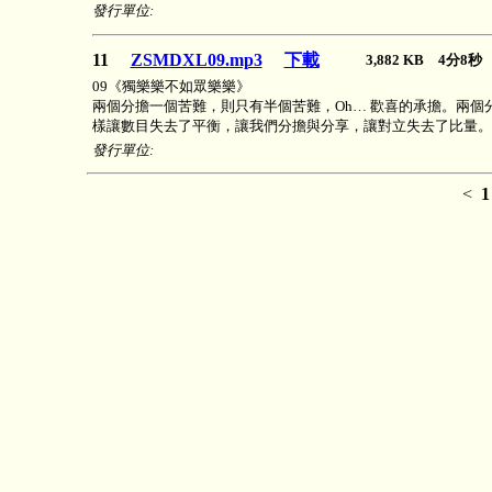
發行單位:
11
ZSMDXL09.mp3
下載
3,882 KB 4分8
09《獨樂樂不如眾樂樂》
兩個分擔一個苦難，則只有半個苦難，Oh… 歡喜的承擔。兩個
樣讓數目失去了平衡，讓我們分擔與分享，讓對立失去了比量。
發行單位:
<
1