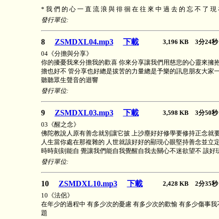
* 我 們 的 心 一 直 流 浪 與 徘 徊 在 往 來 中 過 去 的 忘 不 了 現
發行單位:
8
ZSMDXL04.mp3
下載
3,196 KB 3分2
04《分擔與分享》
你的擾憂我來分擔我的歡喜 你來分享讓我們用慈悲的心靈來擁抱
擔也好不 管分享也好總是拔苦的力量總是予樂的訊息朋友大家
聽聽眾生聲音的迴響
發行單位:
9
ZSMDXL03.mp3
下載
3,598 KB 3分5
03《醒之念》
佛陀教說人原有善念就別讓它披 上沙塵好好修學要修持正念就要
人生當你處在那複雜的 人世就該好好的顯現心眼堅持善念並立定
時時刻刻能自 覺讓我們能自我覺醒自我去關心不迷欲望不 該好
發行單位:
10
ZSMDXL10.mp3
下載
2,428 KB 2分3
10《法侶》
在年少的過程中 有多少次的憂慮 有多少次的歡愉 有多少傷事我
題