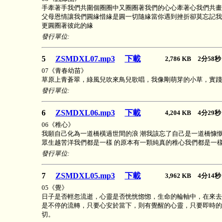
手牽著手我們共圍個圈圈中又圈圈著我們的心心牽著心我們共畫
父母恩情讓我們圓緣惜緣是圓一切隨緣當你遇到挫折卻莫忘記我
更圓圈著彼此的緣
發行單位:
5
ZSMDXL07.mp3
下載
2,786 KB 2分5
07《青春幼苗》
草原上青蒼翠，綠風兒吹來鳥兒歌唱，我像剛萌芽的小草，實踐
發行單位:
6
ZSMDXL06.mp3
下載
4,204 KB 4分2
06《稚心》
我願自己化為一道橋橫過世間的浪 潮我該忘了自己是一道橋慷慨
眾生越苦洋我們都是一樣 的原本有一顆純真的稚心我們都是一樣
發行單位:
7
ZSMDXL05.mp3
下載
3,962 KB 4分1
05《覺》
日子是否輕忽流逝，心靈是否恍恍惚惚，生命的輪軸中，在來去
是不停的流轉，只要心安於當下，則有覺醒的心靈，只要即時的
切。