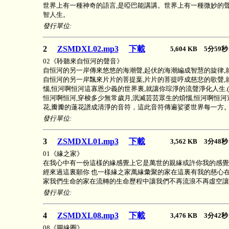
世界上有一種神奇的語言,是啞巴能講講。世界上有一種微妙的聲
智人生。
發行單位:
2
ZSMDXL02.mp3
下載
5,604 KB 5分5
02《聆聽來自恒河的聲音》
自恒河的另一岸傳來悠悠的海潮聲,起伏的海潮編成智慧的旋律,
自恒河的另一岸飄來片片的菩提葉,片片的菩提哼成慈悲的歌聲,就
惱,恒河啊恒河這寡恩少義的世界裏,就讓你琮淨的流聲淨化人生.(
恒河啊恒河,穿梭多少無常歲月,泯滅芸芸眾生的煩惱,恒河啊恒
花,瓣瓣的蓮花譜成清淨的音符，這此音符傳遍娑婆世界每一方
發行單位:
3
ZSMDXL01.mp3
下載
3,562 KB 3分4
01《緣之家》
在我心中有一份這樣的緣感覺上它是萬世的親緣或許你我的感覺
經來過這裏願你 也一樣緣之家萬緣彙聚的家在這裏有我的慈心在
家我們生命的家在流轉的生命歷程中讓我們不再流浪不再虛空讓
發行單位:
4
ZSMDXL08.mp3
下載
3,476 KB 3分4
08《圓緣圈》