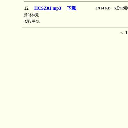
12
HCSZ01.mp3
下載
3,914 KB 5分1
黃財神咒
發行單位:
<
1