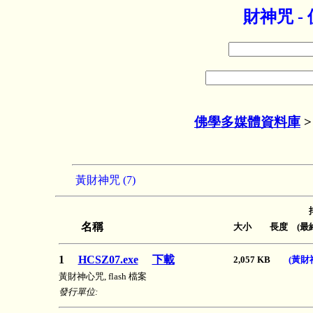
財神咒 
佛學多媒體資料庫
黃財神咒 (7)
名稱
大小 長度 (最終
1
HCSZ07.exe
下載
2,057 KB
(黃財
黃財神心咒, flash 檔案
發行單位: