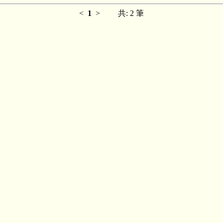
<
1
>
共: 2 筆