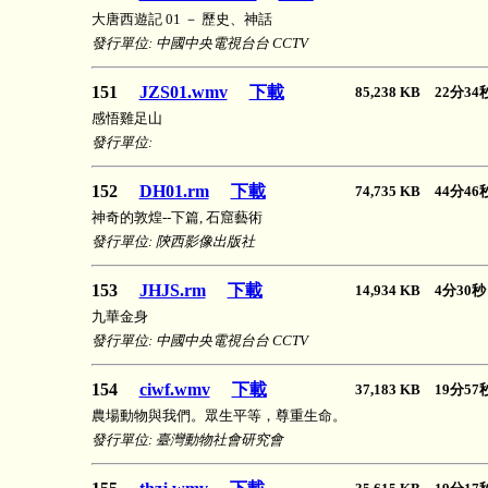
大唐西遊記 01 － 歷史、神話
發行單位: 中國中央電視台台 CCTV
151
JZS01.wmv
下載
85,238 KB 22分3
感悟雞足山
發行單位:
152
DH01.rm
下載
74,735 KB 44分4
神奇的敦煌--下篇, 石窟藝術
發行單位: 陝西影像出版社
153
JHJS.rm
下載
14,934 KB 4分3
九華金身
發行單位: 中國中央電視台台 CCTV
154
ciwf.wmv
下載
37,183 KB 19分5
農場動物與我們。眾生平等，尊重生命。
發行單位: 臺灣動物社會研究會