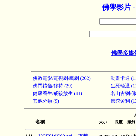
佛學影片 
佛學多媒
佛教電影/電視劇/戲劇 (262)
動畫卡通 (11
佛門禮儀/修持 (29)
生死輪迴 (11
健康養生/戒殺放生 (41)
名山古剎/佛教
其他分類 (9)
佛陀舍利 (13
名稱
大小 長度 (最終