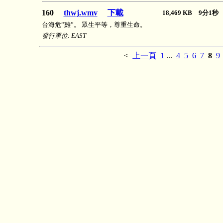
160
thwj.wmv
下載
18,469 KB 9分1
台海危”雞”。 眾生平等，尊重生命。
發行單位: EAST
<
上一頁
1
...
4
5
6
7
8
9