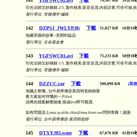
141
YGFSWC02.avi
下載
76,307 KB 59分5
印光法師文鈔摘錄 2/5, 製作精美,影音並茂,內容詳實,可依可操,
發行單位: 常随佛学 编辑
142
DZPSJ_JWLYP.flv
下載
51,827 KB 16分3
地藏菩薩的故事--見聞利益品
發行單位: 生命基金會
143
YGFSWC01.avi
下載
75,233 KB 58分3
印光法師文鈔摘錄 1/5, 製作精美,影音並茂,內容詳實,可依可操,
發行單位: 常随佛学 编辑
144
DZZCC.rar
下載
500,890 KB
(其
地藏占察懺., 台中易學佛堂黃四明老師錄製
教大家如何拜懺的一片dvd
請將此檔案解壓縮後.燒成dvd即可觀賞.
如有問題請上msn:pcalife.chin@msa.hinet.net問阿青喔！謝謝
發行單位: 台中易學佛堂-黃四明老師
145
DTXYJ05.wmv
下載
67,676 KB 41分1