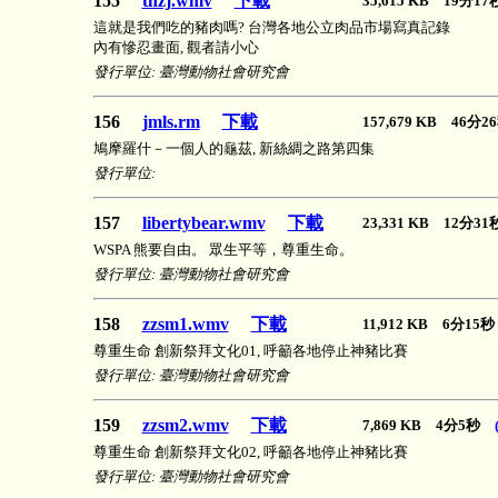
155
thzj.wmv
下載
35,615 KB 19分1
這就是我們吃的豬肉嗎? 台灣各地公立肉品市場寫真記錄
內有慘忍畫面, 觀者請小心
發行單位: 臺灣動物社會研究會
156
jmls.rm
下載
157,679 KB 46分
鳩摩羅什－一個人的龜茲, 新絲綢之路第四集
發行單位:
157
libertybear.wmv
下載
23,331 KB 12分3
WSPA 熊要自由。 眾生平等，尊重生命。
發行單位: 臺灣動物社會研究會
158
zzsm1.wmv
下載
11,912 KB 6分1
尊重生命 創新祭拜文化01, 呼籲各地停止神豬比賽
發行單位: 臺灣動物社會研究會
159
zzsm2.wmv
下載
7,869 KB 4分5秒
尊重生命 創新祭拜文化02, 呼籲各地停止神豬比賽
發行單位: 臺灣動物社會研究會