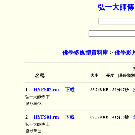
弘一大師傳
佛學多媒體資料庫
>
佛學影
名稱
大小 長度 (最終類別
1
HYFS02.rm
下載
83,748 KB 52分47秒
弘一大師傳 下
發行單位:
2
HYFS01.rm
下載
69,579 KB 41分38秒
弘一大師傳 上
發行單位: