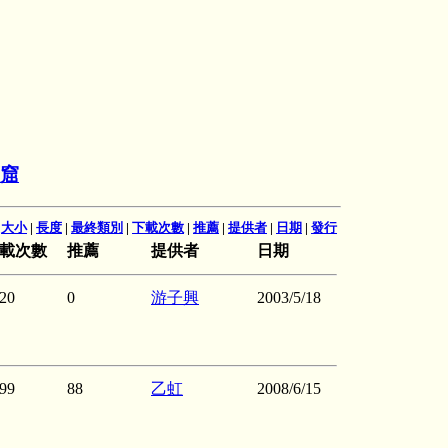
窟
|
大小
|
長度
|
最終類別
|
下載次數
|
推薦
|
提供者
|
日期
|
發行
載次數
推薦
提供者
日期
20
0
游子興
2003/5/18
99
88
乙虹
2008/6/15