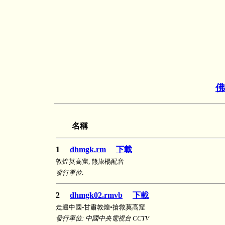
佛
名稱
1
dhmgk.rm
下載
敦煌莫高窟, 熊旅楊配音
發行單位:
2
dhmgk02.rmvb
下載
走遍中國-甘肅敦煌•搶救莫高窟
發行單位: 中國中央電視台 CCTV