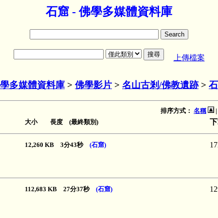
石窟 - 佛學多媒體資料庫
上傳檔案
學多媒體資料庫
>
佛學影片
>
名山古剎/佛教遺跡
>
石
排序方式：
名稱
下
大小 長度 (最終類別)
17
12,260 KB 3分43秒
(石窟)
12
112,683 KB 27分37秒
(石窟)