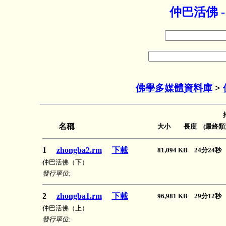
仲巴活佛 
佛學多媒體資料庫
>
名稱
大小 長度 (最終類
1
zhongba2.rm
下載
81,094 KB 24分24
仲巴活佛（下）
發行單位:
2
zhongba1.rm
下載
96,981 KB 29分12
仲巴活佛（上）
發行單位: