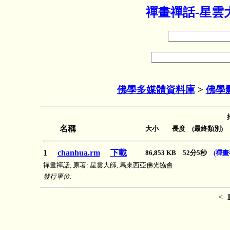
禪畫禪話-星雲
佛學多媒體資料庫
>
佛學
名稱
大小 長度 (最終類別)
1
chanhua.rm
下載
86,853 KB 52分5秒
(禪畫
禪畫禪話, 原著: 星雲大師, 馬來西亞佛光協會
發行單位:
<