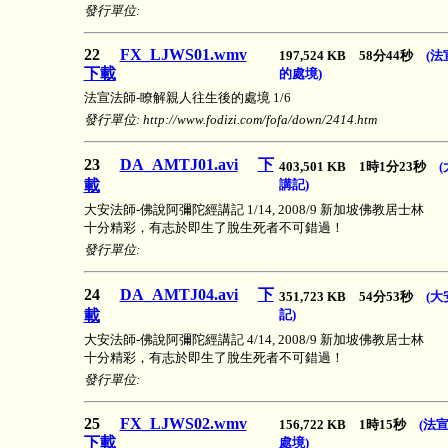
發行單位:
22
FX_LJWS01.wmv
197,524 KB 58分44秒
(
下載
的處境)
法宣法師-瞭解親人往生後的處境 1/6
發行單位: http://www.fodizi.com/fofa/down/2414.htm
23
DA_AMTJ01.avi
下
403,501 KB 1時1分23秒
載
講記)
大安法師-佛說阿彌陀經講記 1/14, 2008/9 新加坡佛教居士林
十分精彩，有志於即生了脫生死者不可錯過！
發行單位:
24
DA_AMTJ04.avi
下
351,723 KB 54分53秒
(
載
記)
大安法師-佛說阿彌陀經講記 4/14, 2008/9 新加坡佛教居士林
十分精彩，有志於即生了脫生死者不可錯過！
發行單位:
25
FX_LJWS02.wmv
156,722 KB 1時15秒
(法
下載
處境)