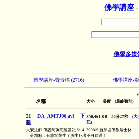
佛學講座 
佛學多媒
佛學講座-聲音檔 (2716)
佛學講座-影音
名稱
大小 長度 (最終類別)
21
DA_AMTJ06.avi
下
350,461 KB 50分27秒
(
載
記)
大安法師-佛說阿彌陀經講記 6/14, 2008/9 新加坡佛教居士林
十分精彩，有志於即生了脫生死者不可錯過！