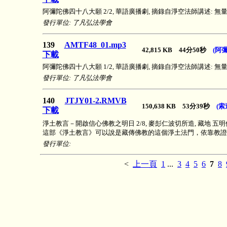
阿彌陀佛四十八大願 2/2, 華語廣播劇, 摘錄自淨空法師講述:
發行單位: 了凡弘法學會
139
AMTF48_01.mp3
42,815 KB 44分50秒
(阿
下載
阿彌陀佛四十八大願 1/2, 華語廣播劇, 摘錄自淨空法師講述:
發行單位: 了凡弘法學會
140
JTJY01-2.RMVB
150,638 KB 53分39秒
(索
下載
淨土教言－開啟信心佛教之明日 2/8, 麥彭仁波切所造, 藏地 五
這部《淨土教言》可以說是藏傳佛教的這個淨土法門，依靠教證
發行單位:
<
上一頁
1
...
3
4
5
6
7
8