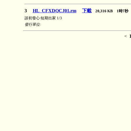
3
HL_CFXDQCJ01.rm
下載
20,316 KB 1時7
談初發心‧短期出家 1/3
發行單位:
<