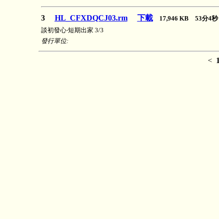
3
HL_CFXDQCJ03.rm
下載
17,946 KB 53分
談初發心‧短期出家 3/3
發行單位:
<