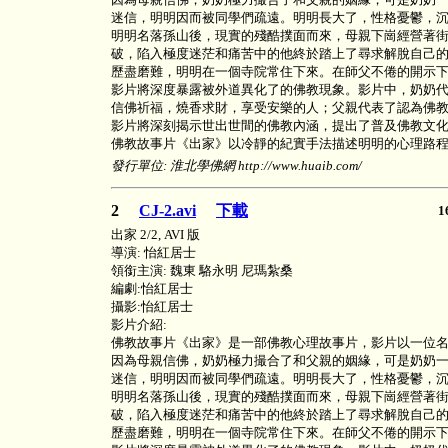
迷信，明明因而被同學們疏遠。明明長大了，性格憂鬱，
明明名落孫山後，現實的殘酷撲面而來，母親下崗經營著
破，陷入極度迷茫和痛苦中的他終於踏上了尋求解脫自己
歷盡磨難，明明在一個寺院常住下來。在師父不倦的開示
影片將深度暴露被外道異化了的佛教現象。影片中，奶奶
信佛祈福，燒香求財，享受安樂的人；父親代表了認為佛
影片將深刻揭示世出世間的佛教內涵，提出了普及佛教文
佛教故事片《出家》以冷靜的紀實手法描述明明的心理路
發行單位: 淮北學佛網 http://www.huaib.com/
2
CJ-2.avi
下載
1
出家 2/2, AVI 版
導演: 怡紅居士
領銜主演: 魏東 駱永明 尼瑪紮桑
編劇:怡紅居士
攝影:怡紅居士
影片介紹:
佛教故事片《出家》是一部佛教心理故事片，影片以一位名
因為母親信佛，奶奶極力撮合了和父親的姻緣，可是奶奶
迷信，明明因而被同學們疏遠。明明長大了，性格憂鬱，
明明名落孫山後，現實的殘酷撲面而來，母親下崗經營著
破，陷入極度迷茫和痛苦中的他終於踏上了尋求解脫自己
歷盡磨難，明明在一個寺院常住下來。在師父不倦的開示