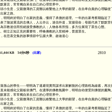
沉默寡言，常常獨自呆在自己的心理世界中。
街頭小生意，父親微薄的工資難以維繫他上大學的願望，在自卑自責的心理驅使
的出家之路。
下，明明終於明白了出家的意義，懂得了承擔的道理。一年的出家考察期臨近了
代表了隨波逐流的念佛人，人云亦云，迷信外道，宣揚宿命；母親代表了默默苦
教為宗教迷信而拒絕接受佛教的人；人物各有所指，多方位展現了眾生心態。
化、樹立正知正見的重要性，呼喚佛教的入世精神，普渡眾生。
程，在悲喜交集的故事情節中弘揚大乘、啟迪道心
2810
61,444 KB 54分6秒
(出家)
落孫山的學生——明明為了逃避現實而謀求出家解脫的心理路程為線索，再次揭
一直未能感化父親皈依佛門。在濃厚的佛教氛圍中，明明自幼便受到佛號的薰陶
沉默寡言，常常獨自呆在自己的心理世界中。
街頭小生意，父親微薄的工資難以維繫他上大學的願望，在自卑自責的心理驅使
的出家之路。
下，明明終於明白了出家的意義，懂得了承擔的道理。一年的出家考察期臨近了