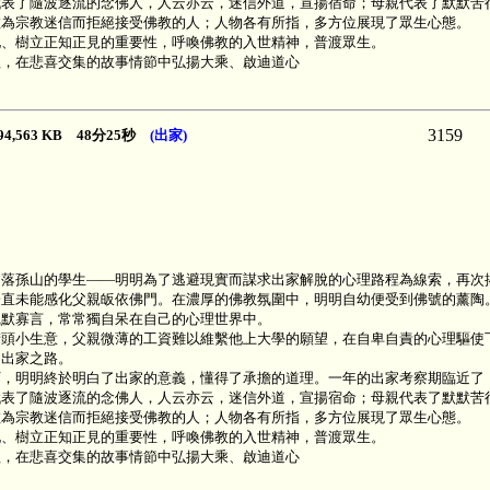
代表了隨波逐流的念佛人，人云亦云，迷信外道，宣揚宿命；母親代表了默默苦
教為宗教迷信而拒絕接受佛教的人；人物各有所指，多方位展現了眾生心態。
化、樹立正知正見的重要性，呼喚佛教的入世精神，普渡眾生。
程，在悲喜交集的故事情節中弘揚大乘、啟迪道心
3159
94,563 KB 48分25秒
(出家)
落孫山的學生——明明為了逃避現實而謀求出家解脫的心理路程為線索，再次揭
一直未能感化父親皈依佛門。在濃厚的佛教氛圍中，明明自幼便受到佛號的薰陶
沉默寡言，常常獨自呆在自己的心理世界中。
街頭小生意，父親微薄的工資難以維繫他上大學的願望，在自卑自責的心理驅使
的出家之路。
下，明明終於明白了出家的意義，懂得了承擔的道理。一年的出家考察期臨近了
代表了隨波逐流的念佛人，人云亦云，迷信外道，宣揚宿命；母親代表了默默苦
教為宗教迷信而拒絕接受佛教的人；人物各有所指，多方位展現了眾生心態。
化、樹立正知正見的重要性，呼喚佛教的入世精神，普渡眾生。
程，在悲喜交集的故事情節中弘揚大乘、啟迪道心