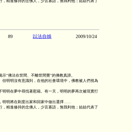
行，精進修持的念佛人，少言寡語，無我利他；姑姑代表了
89
以法自娛
2009/10/24
示“佛法在世間、不離世間覺”的佛教真諦。
。但明明沒有意識到，在他的社會環境中，佛教被人們視為
下明明在夢中尋找著慰籍。有一天，明明的夢再次被現實打
，明明將在剃度出家和回家中做出選擇……
行，精進修持的念佛人，少言寡語，無我利他；姑姑代表了