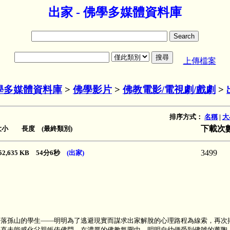
出家 - 佛學多媒體資料庫
上傳檔案
學多媒體資料庫
>
佛學影片
>
佛教電影/電視劇/戲劇
>
排序方式：
名稱
|
大
下載次
大小 長度 (最終類別)
3499
52,635 KB 54分6秒
(出家)
落孫山的學生——明明為了逃避現實而謀求出家解脫的心理路程為線索，再次揭
一直未能感化父親皈依佛門。在濃厚的佛教氛圍中，明明自幼便受到佛號的薰陶