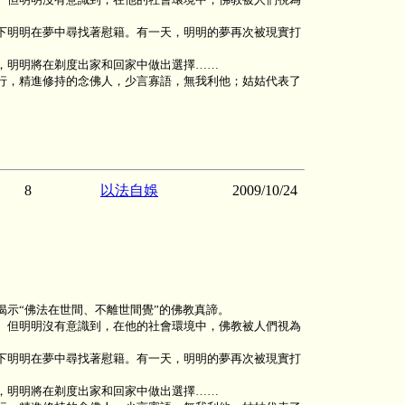
下明明在夢中尋找著慰籍。有一天，明明的夢再次被現實打
，明明將在剃度出家和回家中做出選擇……
行，精進修持的念佛人，少言寡語，無我利他；姑姑代表了
8
以法自娛
2009/10/24
示“佛法在世間、不離世間覺”的佛教真諦。
。但明明沒有意識到，在他的社會環境中，佛教被人們視為
下明明在夢中尋找著慰籍。有一天，明明的夢再次被現實打
，明明將在剃度出家和回家中做出選擇……