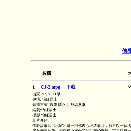
佛
名稱
1
CJ-2.mpg
下載
5
出家 2/2, VCD 版
導演: 怡紅居士
領銜主演: 魏東 駱永明 尼瑪紮桑
編劇:怡紅居士
攝影:怡紅居士
影片介紹:
佛教故事片《出家》是一部佛教心理故事片，影片以一位名
因為母親信佛，奶奶極力撮合了和父親的姻緣，可是奶奶