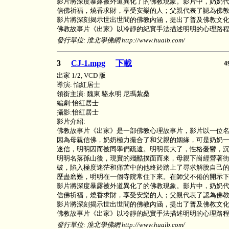
影片將深度暴露被外道異化了的佛教現象。影片中，奶奶
信佛祈福，燒香求財，享受安樂的人；父親代表了認為佛
影片將深刻揭示世出世間的佛教內涵，提出了普及佛教文
佛教故事片《出家》以冷靜的紀實手法描述明明的心理路
發行單位: 淮北學佛網 http://www.huaib.com/
3
CJ-1.mpg
下載
4
出家 1/2, VCD 版
導演: 怡紅居士
領銜主演: 魏東 駱永明 尼瑪紮桑
編劇:怡紅居士
攝影:怡紅居士
影片介紹:
佛教故事片《出家》是一部佛教心理故事片，影片以一位名
因為母親信佛，奶奶極力撮合了和父親的姻緣，可是奶奶
迷信，明明因而被同學們疏遠。明明長大了，性格憂鬱，
明明名落孫山後，現實的殘酷撲面而來，母親下崗經營著
破，陷入極度迷茫和痛苦中的他終於踏上了尋求解脫自己
歷盡磨難，明明在一個寺院常住下來。在師父不倦的開示
影片將深度暴露被外道異化了的佛教現象。影片中，奶奶
信佛祈福，燒香求財，享受安樂的人；父親代表了認為佛
影片將深刻揭示世出世間的佛教內涵，提出了普及佛教文
佛教故事片《出家》以冷靜的紀實手法描述明明的心理路
發行單位: 淮北學佛網 http://www.huaib.com/