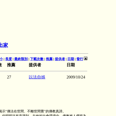
出家
小
|
長度
|
最終類別
|
下載次數
|
推薦
|
提供者
|
日期
|
發行
數
推薦
提供者
日期
27
以法自娛
2009/10/24
示“佛法在世間、不離世間覺”的佛教真諦。
。但明明沒有意識到，在他的社會環境中，佛教被人們視為