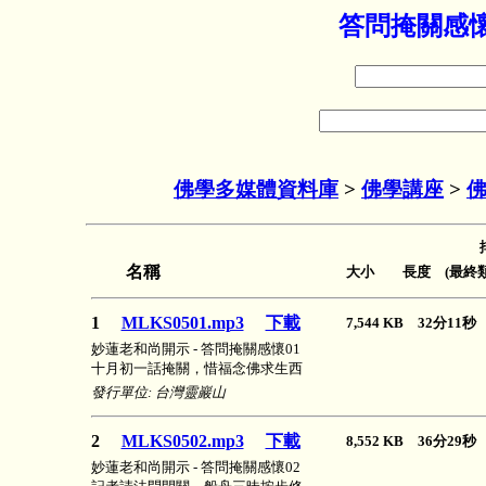
答問掩關感懷
佛學多媒體資料庫
>
佛學講座
>
佛
名稱
大小 長度 (最終類
1
MLKS0501.mp3
下載
7,544 KB 32分11
妙蓮老和尚開示 - 答問掩關感懷01
十月初一話掩關，惜福念佛求生西
發行單位: 台灣靈巖山
2
MLKS0502.mp3
下載
8,552 KB 36分29
妙蓮老和尚開示 - 答問掩關感懷02