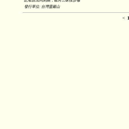
記者請法問閉關，般舟三昧按步修
發行單位: 台灣靈巖山
<