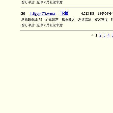
發行單位: 台灣了凡弘法學會
20
Lfgyp-75.wma
下載
4,523 KB 18分50
感應篇彙編-75 心毒貌慈 穢食餧人 左道惑眾 短尺狹度 
發行單位: 台灣了凡弘法學會
<
1
2
3
4