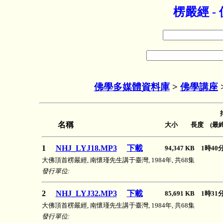
楞嚴經 
佛學多媒體資料庫
>
佛學講座
名稱
大小 長度 (最終
1
NHJ_LYJ18.MP3
下載
94,347 KB 1時4
大佛頂首楞嚴經, 南懷瑾先生講于臺灣, 1984年, 共68集
發行單位:
2
NHJ_LYJ32.MP3
下載
85,691 KB 1時3
大佛頂首楞嚴經, 南懷瑾先生講于臺灣, 1984年, 共68集
發行單位: