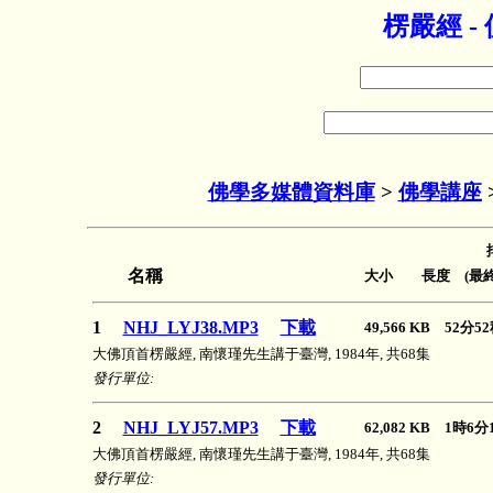
楞嚴經 
佛學多媒體資料庫
>
佛學講座
名稱
大小 長度 (最終
1
NHJ_LYJ38.MP3
下載
49,566 KB 52分
大佛頂首楞嚴經, 南懷瑾先生講于臺灣, 1984年, 共68集
發行單位:
2
NHJ_LYJ57.MP3
下載
62,082 KB 1時6
大佛頂首楞嚴經, 南懷瑾先生講于臺灣, 1984年, 共68集
發行單位: