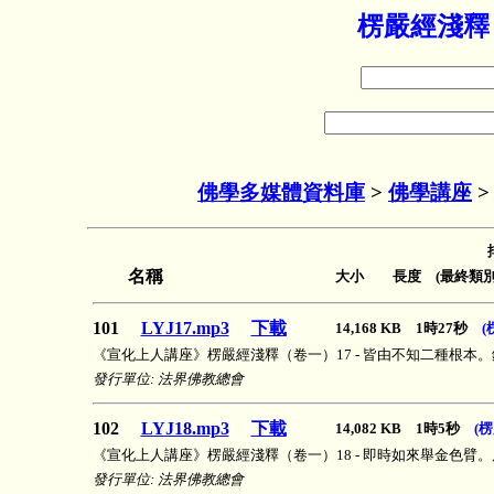
楞嚴經淺釋
佛學多媒體資料庫
>
佛學講座
名稱
大小 長度 (最終類別
101
LYJ17.mp3
下載
14,168 KB 1時27秒
(
《宣化上人講座》楞嚴經淺釋（卷一）17 - 皆由不知二種根本
發行單位: 法界佛教總會
102
LYJ18.mp3
下載
14,082 KB 1時5秒
(
《宣化上人講座》楞嚴經淺釋（卷一）18 - 即時如來舉金色臂
發行單位: 法界佛教總會