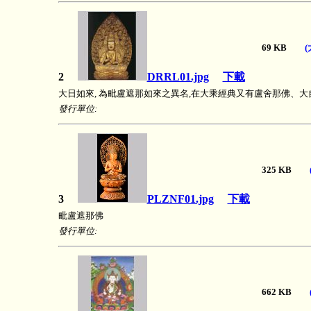
69 KB
2
DRRL01.jpg
下載
大日如來, 為毗盧遮那如來之異名,在大乘經典又有盧舍那佛、
發行單位:
325 KB
3
PLZNF01.jpg
下載
毗盧遮那佛
發行單位:
662 KB