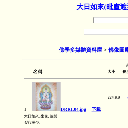
大日如來(毗盧遮
佛學多媒體資料庫
>
佛像圖
名稱
大小 長度
224 KB
1
DRRL04.jpg
下載
大日如來, 坐像, 繪製
發行單位: