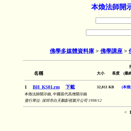
本煥法師開示
佛學多媒體資料庫
>
佛學講座
>
名稱
大小 長度 (最終
1
BH_KS01.rm
下載
32,011 KB
(本煥
本煥法師開示錄, 中國當代高僧開示錄
發行單位: 深圳市白天鵝影視製片公司 1998/12
<