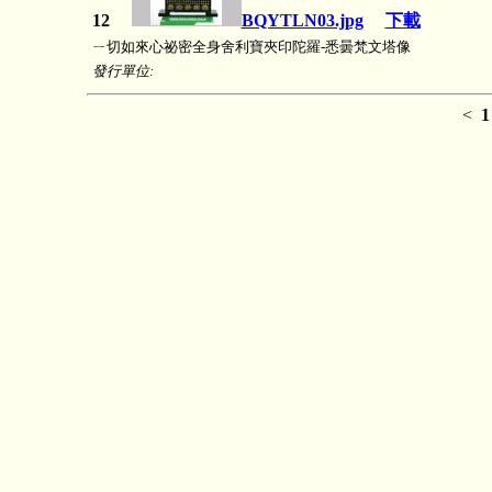
12
BQYTLN03.jpg
下載
ㄧ切如來心祕密全身舍利寶夾印陀羅-悉曇梵文塔像
發行單位:
<
1