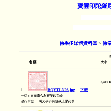
寶篋印陀羅尼
佛學多媒體資料庫
>
佛
名稱
大小 
5,41
1
BQYTLN06.jpg
下載
一切如來秘密舍利寶篋印咒輪
發行單位: 一乘大學恭制隨緣流通利眾