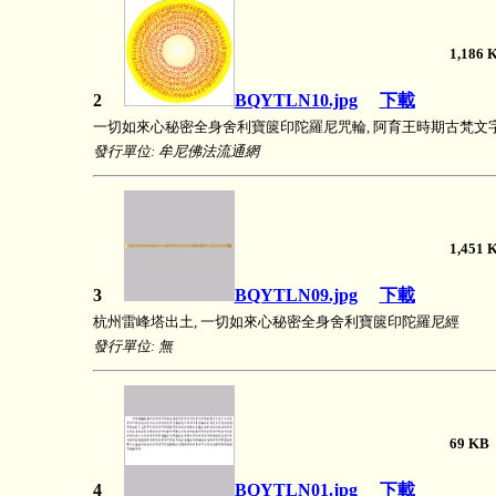
1,18
2
BQYTLN10.jpg
下載
一切如來心秘密全身舍利寶篋印陀羅尼咒輪, 阿育王時期古梵文
發行單位: 牟尼佛法流通網
1,45
3
BQYTLN09.jpg
下載
杭州雷峰塔出土, 一切如來心秘密全身舍利寶篋印陀羅尼經
發行單位: 無
69 
4
BQYTLN01.jpg
下載