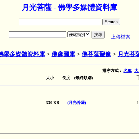
月光菩薩 - 佛學多媒體資料庫
上傳檔案
佛學多媒體資料庫
>
佛像圖庫
>
佛菩薩聖像
>
月光菩
排序方式：
名稱
|
大
大小 長度 (最終類別)
1
330 KB
(月光菩薩)