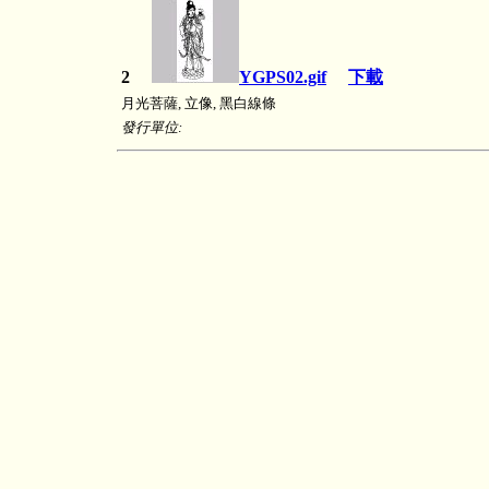
2
YGPS02.gif
下載
月光菩薩, 立像, 黑白線條
發行單位: