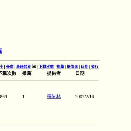
薩
小
|
長度
|
最終類別
|
下載次數
|
推薦
|
提供者
|
日期
|
發行
下載次數
推薦
提供者
日期
釋依林
869
1
2007/2/16