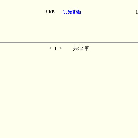
1
6 KB
(月光菩薩)
<
1
>
共: 2 筆