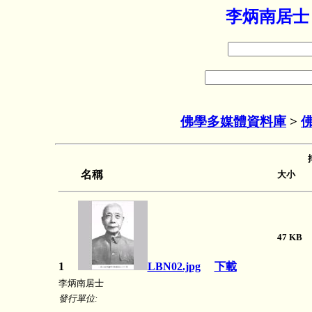
李炳南居士
佛學多媒體資料庫
>
名稱
大小 長
47 K
1
LBN02.jpg
下載
李炳南居士
發行單位: