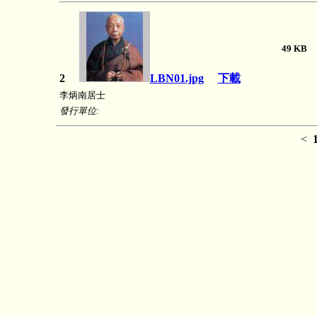
49 K
2
LBN01.jpg
下載
李炳南居士
發行單位:
<