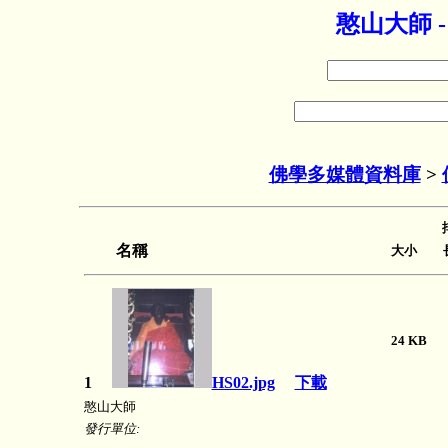
憨山大師 
佛學多媒體資料庫
>
名稱
大小 長
24 K
1
HS02.jpg
下載
憨山大師
發行單位: