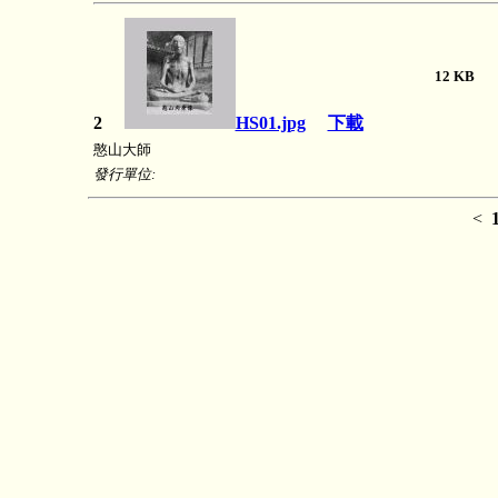
12 K
2
HS01.jpg
下載
憨山大師
發行單位:
<