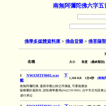
南無阿彌陀佛六字五音
佛學多媒體資料庫
>
佛曲音樂
>
佛菩薩
名稱
大小 長度 (最終類別)
1
NWAMTF0601.wav
下
1,368 KB 1分4秒
(南無
載
南無阿彌陀佛, 蓮因寺懺公師父拜佛版, 可重複播放
版權屬於蓮因寺, 請恰佛學書局(04)2239-9692, 台中市北屯區
發行單位: