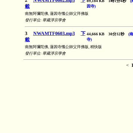
2
NWAMTF0602.mp3
下
89,184 KB 1時1分4秒
載
因寺)
南無阿彌陀佛, 蓮因寺懺公師父拜佛版
發行單位: 華藏淨宗學會
3
NWAMTF0603.mp3
下
44,666 KB 30分32秒
(
載
寺)
南無阿彌陀佛, 蓮因寺懺公師父拜佛版, 稍快版
發行單位: 華藏淨宗學會
<