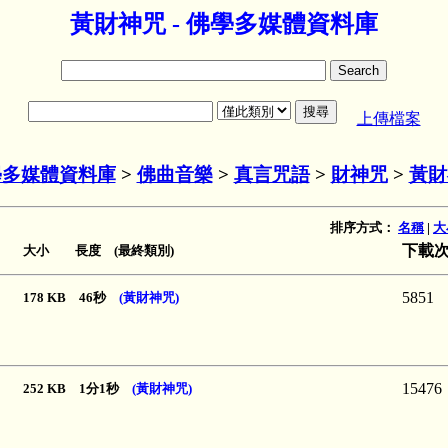
黃財神咒 - 佛學多媒體資料庫
上傳檔案
學多媒體資料庫
>
佛曲音樂
>
真言咒語
>
財神咒
>
黃財
排序方式：
名稱
|
大
下載
大小 長度 (最終類別)
5851
178 KB 46秒
(黃財神咒)
15476
252 KB 1分1秒
(黃財神咒)