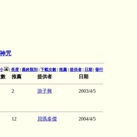
神咒
小
|
長度
|
最終類別
|
下載次數
|
推薦
|
提供者
|
日期
|
發行
次數
推薦
提供者
日期
2
游子興
2003/4/5
12
貝瑪多傑
2004/4/5