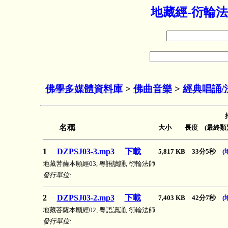
地藏經-衍輪法
佛學多媒體資料庫
>
佛曲音樂
>
經典唱誦/
名稱
大小 長度 (最終類
1
DZPSJ03-3.mp3
下載
5,817 KB 33分5秒
(
地藏菩薩本願經03, 粵語讀誦, 衍輪法師
發行單位:
2
DZPSJ03-2.mp3
下載
7,403 KB 42分7秒
(
地藏菩薩本願經02, 粵語讀誦, 衍輪法師
發行單位: