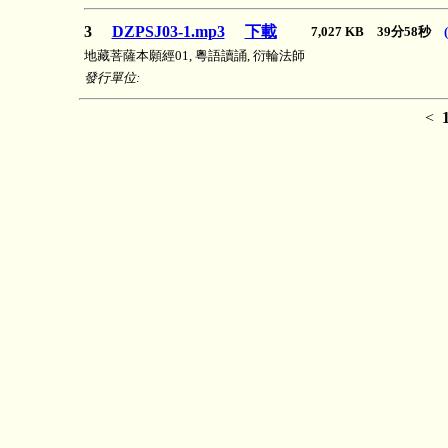
3
DZPSJ03-1.mp3
下載
7,027 KB 39分58秒
地藏菩薩本願經01, 粵語讀誦, 衍輪法師
發行單位:
<