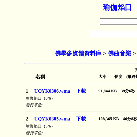
瑜伽焰口 
佛學多媒體資料庫
>
佛曲音樂
名稱
大小 長度 (最終類
1
UQYK0306.wma
下載
91,844 KB 39分6
瑜伽焰口（6/6）
發行單位:
2
UQYK0305.wma
下載
108,365 KB 46分
瑜伽焰口（5/6）
發行單位: