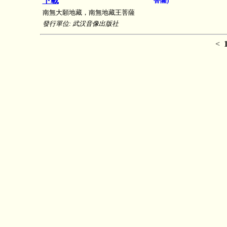
下載
菩薩)
南無大願地藏，南無地藏王菩薩
發行單位: 武汉音像出版社
<