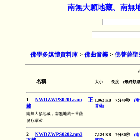
南無大願地藏、南無地
佛學多媒體資料庫
>
佛曲音樂
>
佛菩薩聖
名稱
大小 長度 (最終類別
1
NWDZWPS0201.ram
下
1,862 KB 7分40秒
(
載
菩薩)
南無大願地藏，南無地藏王菩薩
發行單位:
2
NWDZWPS0202.mp3
7,124 KB 7分36秒
(