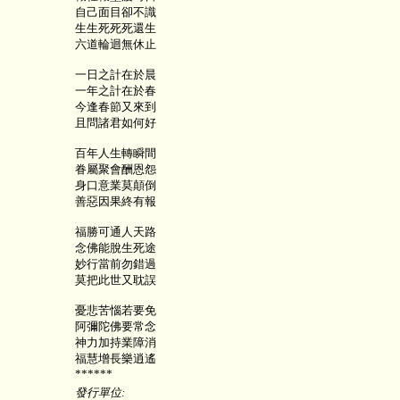
自己面目卻不識
生生死死死還生
六道輪迴無休止
一日之計在於晨
一年之計在於春
今逢春節又來到
且問諸君如何好
百年人生轉瞬間
眷屬聚會酬恩怨
身口意業莫顛倒
善惡因果終有報
福勝可通人天路
念佛能脫生死途
妙行當前勿錯過
莫把此世又耽誤
憂悲苦惱若要免
阿彌陀佛要常念
神力加持業障消
福慧增長樂逍遙
******
發行單位: