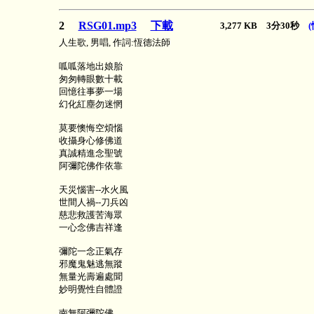
2
RSG01.mp3
下載
3,277 KB 3分30秒
人生歌, 男唱, 作詞:恆德法師
呱呱落地出娘胎
匆匆轉眼數十載
回憶往事夢一場
幻化紅塵勿迷惘
莫要懊悔空煩惱
收攝身心修佛道
真誠精進念聖號
阿彌陀佛作依靠
天災惱害--水火風
世間人禍--刀兵凶
慈悲救護苦海眾
一心念佛吉祥逢
彌陀一念正氣存
邪魔鬼魅逃無蹤
無量光壽遍處聞
妙明覺性自體證
南無阿彌陀佛 ……