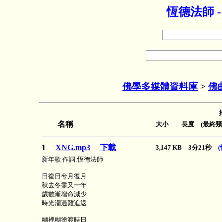
恆德法師 
佛學多媒體資料庫
>
佛
名稱
大小 長度 (最終類
1
XNG.mp3
下載
3,147 KB 3分21秒
新年歌 作詞:恆德法師
日復日兮月復月
秋去冬盡又一年
歲數漸增命減少
時光溜過難追返
糊裡糊塗渡時日