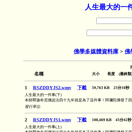
人生最大的一件
佛學多媒體資料庫
>
佛
名稱
大小 長度 (最終類
1
RSZDDYJS2.wmv
下載
59,763 KB 25分10
人生最大的一件事(下)
本師釋迦牟尼佛說法四十九年就是為了這件事！阿彌陀佛發了四
發行單位:
2
RSZDDYJS1.wmv
下載
108,469 KB 45分4
人生最大的一件事(上)