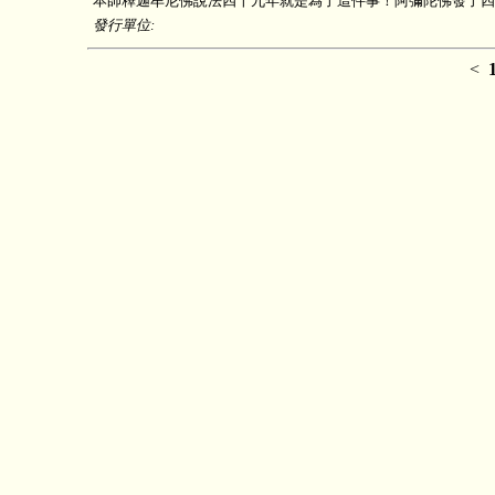
本師釋迦牟尼佛說法四十九年就是為了這件事！阿彌陀佛發了四
發行單位:
<