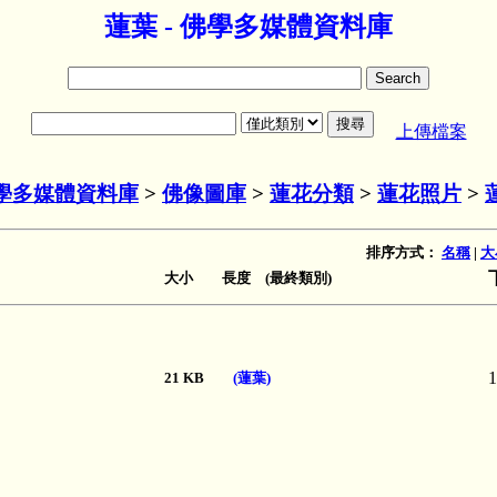
蓮葉 - 佛學多媒體資料庫
上傳檔案
學多媒體資料庫
>
佛像圖庫
>
蓮花分類
>
蓮花照片
>
排序方式：
名稱
|
大
大小 長度 (最終類別)
1
21 KB
(蓮葉)