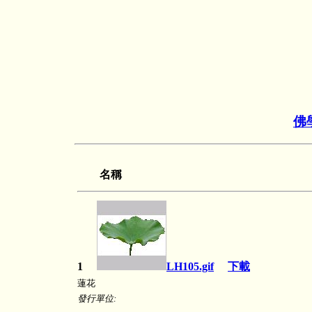
佛
名稱
1
LH105.gif
下載
蓮花
發行單位: