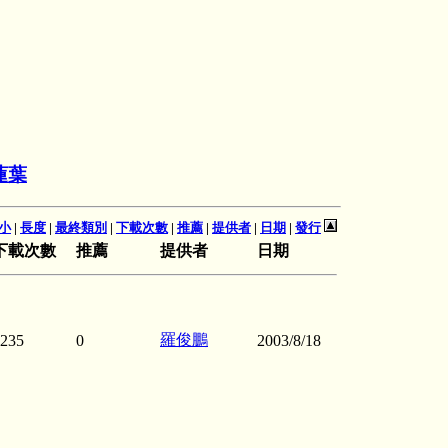
蓮葉
小
|
長度
|
最終類別
|
下載次數
|
推薦
|
提供者
|
日期
|
發行
下載次數
推薦
提供者
日期
羅俊鵬
235
0
2003/8/18