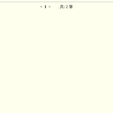
<
1
>
共: 2 筆