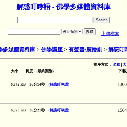
解惑叮嚀語 - 佛學多媒體資料庫
上傳檔案
學多媒體資料庫
>
佛學講座
>
有聲書/廣播劇
>
解惑叮
排序方式：
名稱
|
大
下載
大小 長度 (最終類別)
1300
6,372 KB 36分14秒
(解惑叮嚀語)
1564
6,393 KB 36分21秒
(解惑叮嚀語)