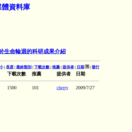
媒體資料庫
關於生命輪迴的科研成果介紹
小
|
長度
|
最終類別
|
下載次數
|
推薦
|
提供者
|
日期
|
發行
下載次數
推薦
提供者
日期
1500
101
cherry
2009/7/27