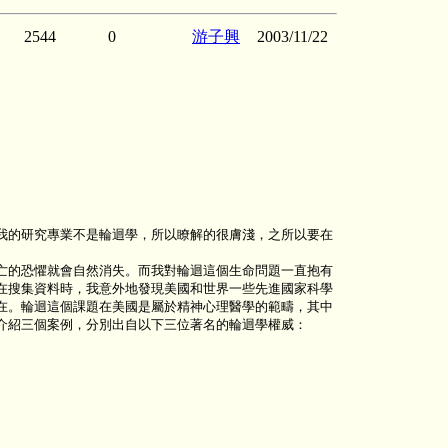
2544
0
游子興
2003/11/22
我的研究專業不是輪迴學，所以瞭解的很膚淺，之所以要在
。
亡的恐懼就會自然消失。而我對輪迴這個生命問題一直抱有
在搜集資料時，我意外地發現美國和世界一些先進國家科學
在。輪迴這個課題在美國是屬於精神心理醫學的範疇，其中
介紹三個案例，分別出自以下三位著名的輪迴學權威：