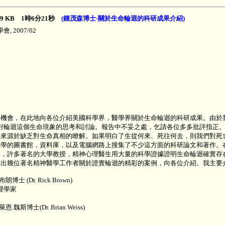
719 KB 1時6分21秒
(鍾茂森博士-關於生命輪迴的科研成果介紹)
2007/02
個機會，在此地向各位介紹美國科學界，醫學界關於生命輪迴的科研成果。由於
們對輪迴這個生命現象的思考和討論。報告中不妥之處，乞請各位多多批評指正
要來源於缺乏對生命真相的瞭解。如果明白了生從何來、死往何去，則我們對死
大學的圖書館，資料庫，以及電腦網路上搜集了不少這方面的科研論文和著作。
史，許多著名的大學教授，精神心理醫生用大量的科學證據證明生命輪迴確實存
選出幾位著名精神醫學工作者關於證實輪迴的精彩的案例，向各位介紹。我主要
Dr. Rick Brown)
心理學家
士(Dr. Brian Weiss)