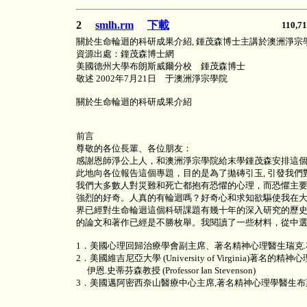
2
smlh.rm
下載
110,
關於生命輪迴的科研成果介紹, 鍾茂森博士主講於澳洲淨宗學會, 
資源出處：鐘茂森博士網
美國德州大學布朗斯威爾分校 鍾茂森博士
敬述 2002年7月21日 于澳洲淨宗學院
關於生命輪迴的科研成果介紹
前言
尊敬的各位長輩、各位朋友：
感謝恩師淨公上人，和澳洲淨宗學院給末學鍾茂森安排這
此地向各位報告這個專題，目的是為了拋磚引玉, 引發我
我們大多數人對災難和死亡都抱有恐懼的心理，而恐懼主
強烈的好奇。人真的有輪迴嗎？好奇心和求知欲驅使我在
界已經對生命輪迴這個科研課題有幾十年的深入研究的歷
的論文和著作已經是不勝枚舉。我閱讀了一些材料，從中
1．美國心理回歸治療學會副主席、著名精神心理醫生瑞克.布朗博士 (
2．美國維吉尼亞大學 (University of Virginia)著名的精神
伊恩.史蒂芬森教授 (Professor Ian Stevenson)
3．美國邁阿密西奈山醫療中心主席,著名精神心理學醫生布萊恩.魏斯博