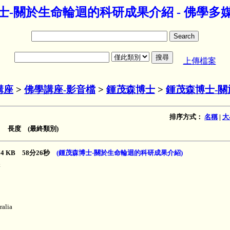
士-關於生命輪迴的科研成果介紹 - 佛學多
上傳檔案
講座
>
佛學講座-影音檔
>
鍾茂森博士
>
鍾茂森博士-
排序方式：
名稱
|
大
 長度 (最終類別)
774 KB 58分26秒
(鍾茂森博士-關於生命輪迴的科研成果介紹)
講
ralia