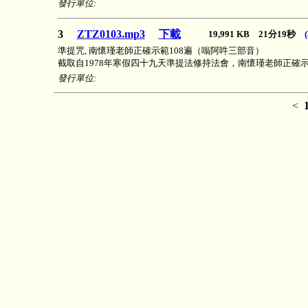
發行單位:
3
ZTZ0103.mp3
下載
19,991 KB 21分19秒
準提咒, 南懷瑾老師正確示範108遍（嗡阿吽三部音）
截取自1978年寒假四十九天準提法修持法會，南懷瑾老師正確示
發行單位:
<