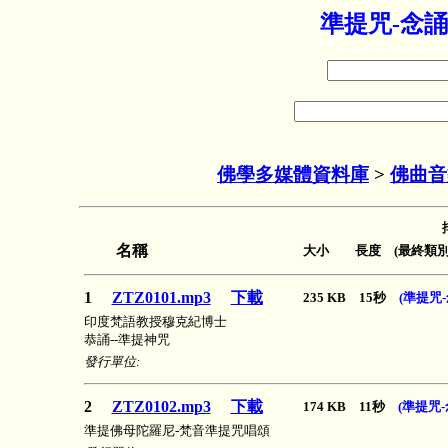
準提咒-念誦
佛學多媒體資料庫
>
佛曲音
名稱
大小 長度 (最終類別
1
ZTZ0101.mp3
下載
235 KB 15秒
(準提咒-
印度梵語教授穆克紀博士
恭誦--準提神咒
發行單位:
2
ZTZ0102.mp3
下載
174 KB 11秒
(準提咒-
準提佛母陀羅尼-梵音準提咒唱頌