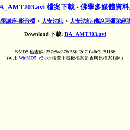
A_AMTJ03.avi 檔案下載 - 佛學多媒體資
佛學講座-影音檔
>
大安法師
>
大安法師-佛說阿彌陀經
Download 下載:
DA_AMTJ03.avi
※MD5 檢查碼: 257e5aa376c55fef2d71046e7ef51166
(可用
WinMD5_v2.exe
檢查下載後檔案是否與原檔案相同)