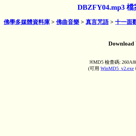
DBZFY04.mp3
佛學多媒體資料庫
>
佛曲音樂
>
真言咒語
>
十一面觀
Downloa
※MD5 檢查碼: 260A88
(可用
WinMD5_v2.exe