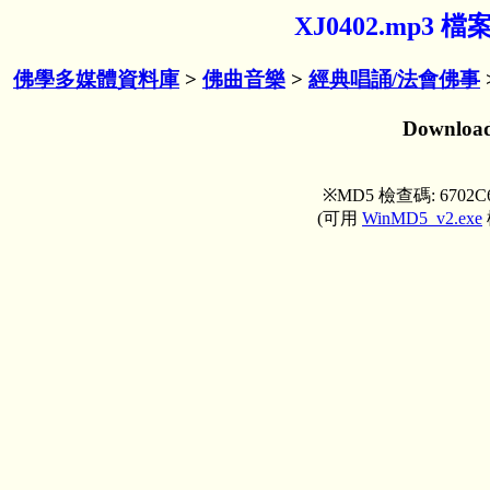
XJ0402.mp3
佛學多媒體資料庫
>
佛曲音樂
>
經典唱誦/法會佛事
Downlo
※MD5 檢查碼: 6702C6
(可用
WinMD5_v2.exe