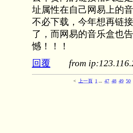
址属性在自己网易上的
不必下载，今年想再链
了，而网易的音乐盒也
憾！！！
回覆
from ip:123.11
<
上一頁
1
...
47
48
49
50