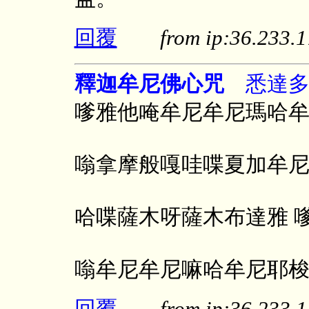
回覆
from ip:36.233
釋迦牟尼佛心咒
悉達多 2
嗲雅他唵牟尼牟尼瑪哈
嗡拿摩般嘎哇喋夏加牟
哈喋薩木呀薩木布達雅 
嗡牟尼牟尼嘛哈牟尼耶
回覆
from ip:36.233