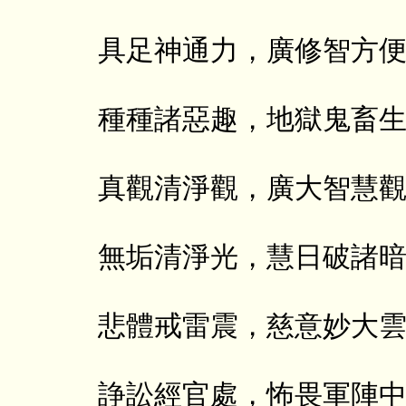
具足神通力，廣修智方
種種諸惡趣，地獄鬼畜
真觀清淨觀，廣大智慧
無垢清淨光，慧日破諸
悲體戒雷震，慈意妙大
諍訟經官處，怖畏軍陣