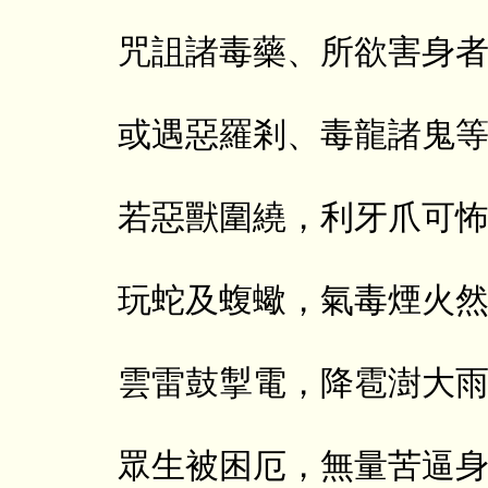
咒詛諸毒藥、所欲害身
或遇惡羅剎、毒龍諸鬼
若惡獸圍繞，利牙爪可
玩蛇及蝮蠍，氣毒煙火
雲雷鼓掣電，降雹澍大
眾生被困厄，無量苦逼