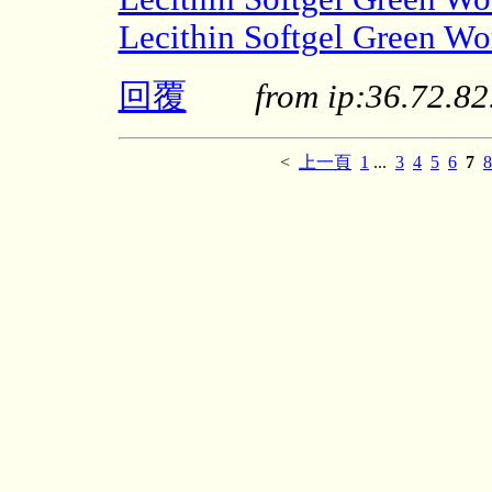
Lecithin Softgel Green Wo
回覆
from ip:36.72.
<
上一頁
1
...
3
4
5
6
7
8