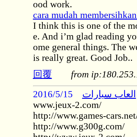
ood work.
cara mudah membersihkan 
I think this is one of the 
e. And i’m glad reading yo
ome general things. The web 
is really great. Good Job..
回覆
from ip:180.25
2016/5/15
العاب سيارات
www.jeux-2.com/
http://www.games-cars.net
http://www.g300g.com/
http://www.jeux-2.com/