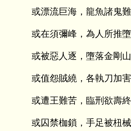
或漂流巨海，龍魚諸鬼
或在須彌峰，為人所推
或被惡人逐，墮落金剛
或值怨賊繞，各執刀加
或遭王難苦，臨刑欲壽
或囚禁枷鎖，手足被杻