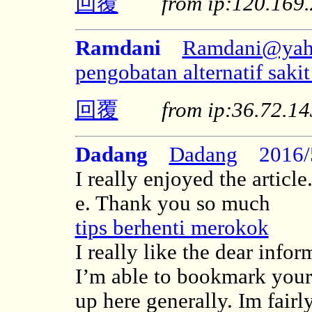
回覆
from ip:120.16
Ramdani
Ramdani@yah
pengobatan alternatif saki
回覆
from ip:36.72.
Dadang
Dadang
2016/5
I really enjoyed the article
e. Thank you so much
tips berhenti merokok
I really like the dear infor
I’m able to bookmark your 
up here generally. Im fairly