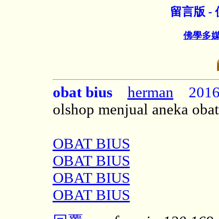
留言版 
佛學多
obat bius
herman
2016/
olshop menjual aneka obat
OBAT BIUS
OBAT BIUS
OBAT BIUS
OBAT BIUS