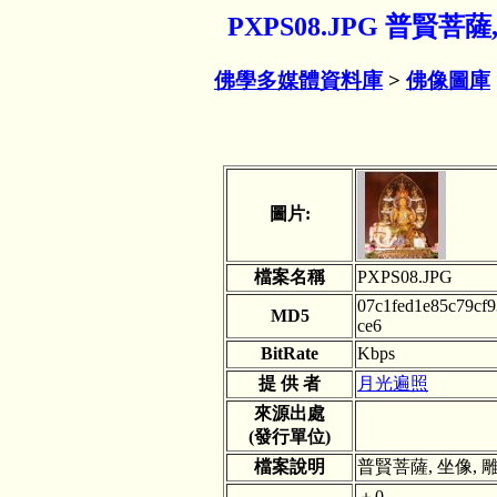
PXPS08.JPG 普賢菩
佛學多媒體資料庫
>
佛像圖庫
圖片:
檔案名稱
PXPS08.JPG
07c1fed1e85c79cf
MD5
ce6
BitRate
Kbps
提 供 者
月光遍照
來源出處
(發行單位)
檔案說明
普賢菩薩, 坐像, 
＋0