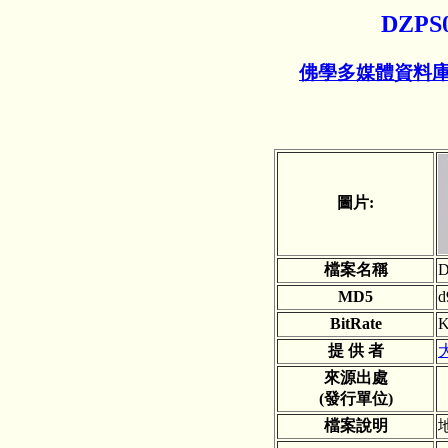
DZPS
佛學多媒體資料
圖片:
檔案名稱
D
MD5
d
BitRate
K
提 供 者
來源出處
(發行單位)
檔案說明