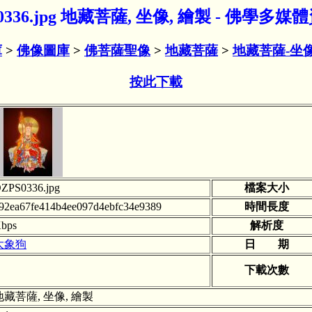
0336.jpg 地藏菩薩, 坐像, 繪製 - 佛學多
庫
>
佛像圖庫
>
佛菩薩聖像
>
地藏菩薩
>
地藏菩薩-坐
按此下載
ZPS0336.jpg
檔案大小
92ea67fe414b4ee097d4ebfc34e9389
時間長度
bps
解析度
大象狗
日 期
下載次數
地藏菩薩, 坐像, 繪製