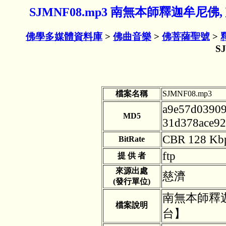
SJMNF08.mp3 南無本師釋迦牟尼
佛學多媒體資料庫
>
佛曲音樂
>
佛菩薩聖號
>
S
檔案名稱
SJMNF08.mp3
a9e57d03909
MD5
31d378ace92
CBR 128 Kb
BitRate
ftp
提 供 者
來源出處
慈濟
(發行單位)
南無本師釋
檔案說明
台】