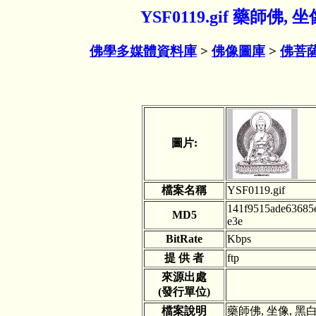
YSF0119.gif 藥師佛
佛學多媒體資料庫
>
佛像圖庫
>
佛菩
圖片:
檔案名稱
YSF0119.gif
141f9515ade63685
MD5
e3e
BitRate
Kbps
提 供 者
ftp
來源出處
(發行單位)
檔案說明
藥師佛, 坐像, 黑