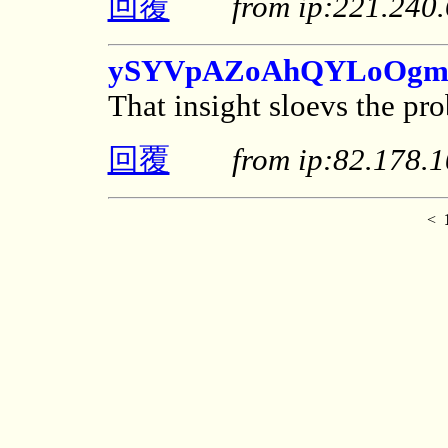
回覆
from ip:221.24
ySYVpAZoAhQYLoOgm
That insight sloevs the pr
回覆
from ip:82.178
<