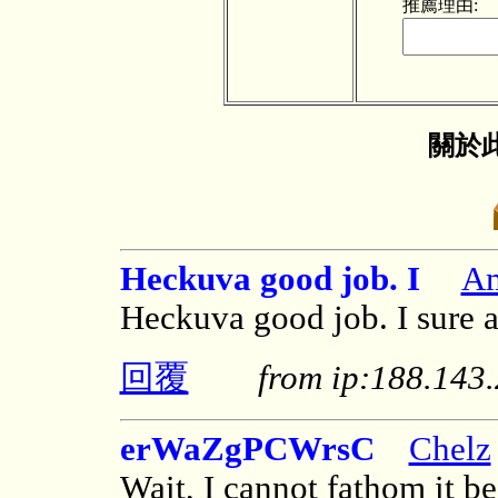
推薦理由:
關於此
Heckuva good job. I
Am
Heckuva good job. I sure ap
回覆
from ip:188.14
erWaZgPCWrsC
Chelz
Wait, I cannot fathom it be