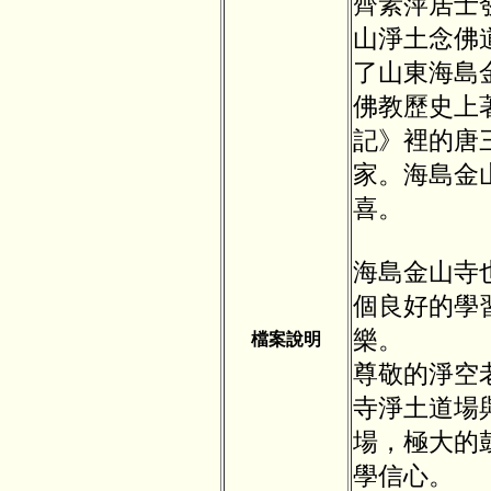
齊素萍居士
山淨土念佛
了山東海島
佛教歷史上
記》裡的唐
家。海島金
喜。
海島金山寺
個良好的學
樂。
檔案說明
尊敬的淨空
寺淨土道場
場，極大的
學信心。