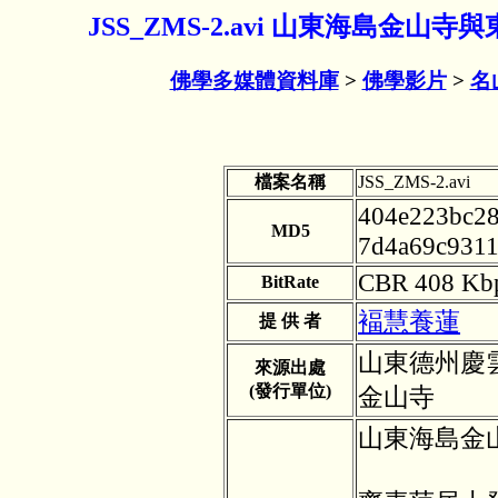
JSS_ZMS-2.avi 山東海島金山
佛學多媒體資料庫
>
佛學影片
>
名
檔案名稱
JSS_ZMS-2.avi
404e223bc2
MD5
7d4a69c931
CBR 408 Kb
BitRate
褔慧養蓮
提 供 者
山東德州慶
來源出處
(發行單位)
金山寺
山東海島金山