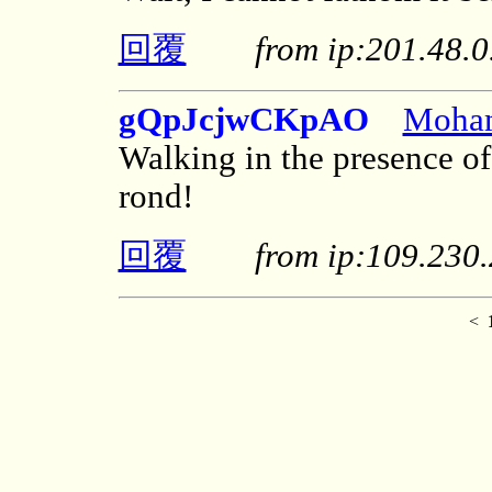
回覆
from ip:201.48
gQpJcjwCKpAO
Moha
Walking in the presence of 
rond!
回覆
from ip:109.23
<